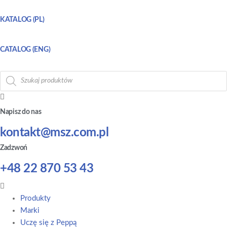
KATALOG (PL)
CATALOG (ENG)
Wyszukiwarka
produktów
Napisz do nas
kontakt@msz.com.pl
Zadzwoń
+48 22 870 53 43
Main
Menu
Produkty
Marki
Uczę się z Peppą