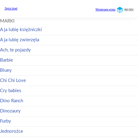
MARKI
A ja lubię księżniczki
A ja lubię zwierzęta
Ach, te pojazdy
Barbie
Bluey
Chi Chi Love
Cry babies
Dino Ranch
Dinozaury
Furby
Jednorożce