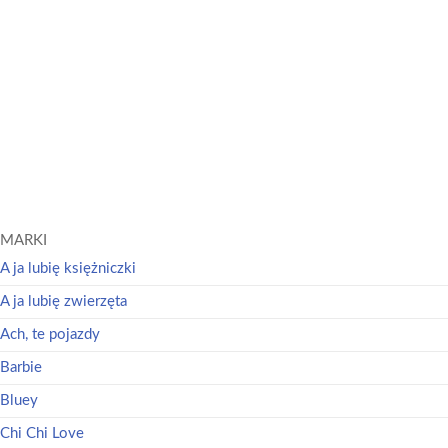
Peppa Pig. Książeczki z Półeczki cz. 90 Jak motylki
Peppa Pig. Słodkich Snów Kiedy robi się ciemno
Świnka Peppa / Peppa Pig
Świnka Peppa / Peppa Pig
Dowiedz się
Dowiedz się
więcej
więcej
MARKI
A ja lubię księżniczki
A ja lubię zwierzęta
Ach, te pojazdy
Barbie
Bluey
Chi Chi Love