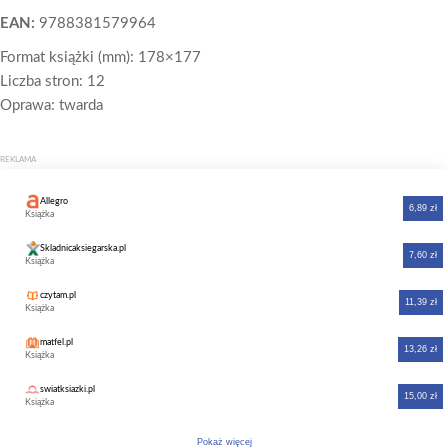
EAN:
9788381579964
Format książki (mm): 178×177
Liczba stron: 12
Oprawa: twarda