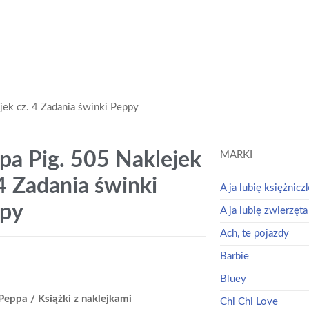
jek cz. 4 Zadania świnki Peppy
pa Pig. 505 Naklejek
MARKI
 4 Zadania świnki
A ja lubię księżnicz
py
A ja lubię zwierzęta
Ach, te pojazdy
Barbie
Bluey
Peppa / Książki z naklejkami
Chi Chi Love