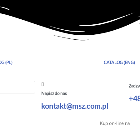
G (PL)
CATALOG (ENG)
Zadz
Napisz do nas
+48
kontakt@msz.com.pl
Kup on-line na