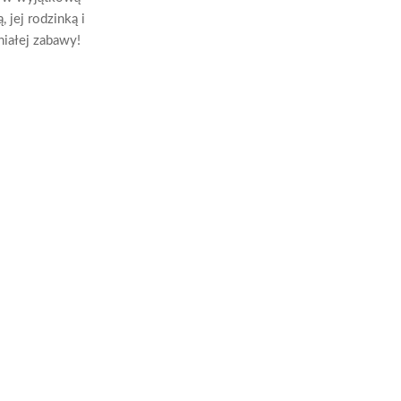
 jej rodzinką i
niałej zabawy!
Peppa Pig. Ulubione Kolorowanki cz. 3 Zabawa kolorami
Peppa Pig. Superkolory cz. 6 Dobrze być razem!
Peppa Pig. Ekstrazdrapka. Co za dzień!
pa / Peppa Pig
Świnka Peppa / Peppa Pig
Świnka Peppa / Peppa Pig
Świ
edz się
Dowiedz się
Dowiedz się
ięcej
więcej
więcej