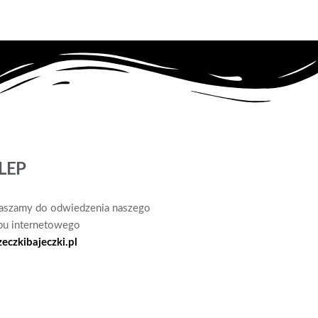
LEP
aszamy do odwiedzenia naszego
pu internetowego
zeczkibajeczki.pl