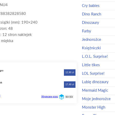
PNU4
Cry babies
788382828580
Dino Ranch
książki (mm): 190×240
Dinozaury
tron: 48
Furby
: 12 stron naklejek
Jednorożce
 miękka
Księżniczki
L.O.L. Surprise!
Little tikes
LOL Surprise!
Lubię dinozaury
Mermaid Magic
Moje jednorożce
Monster High