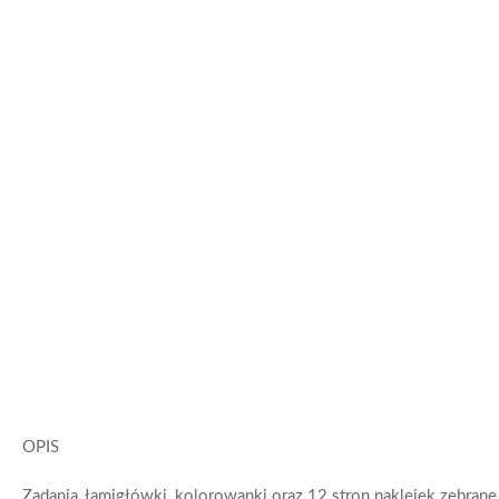
OPIS
Zadania, łamigłówki, kolorowanki oraz 12 stron naklejek zebra