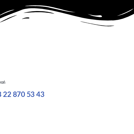
woń
 22 870 53 43