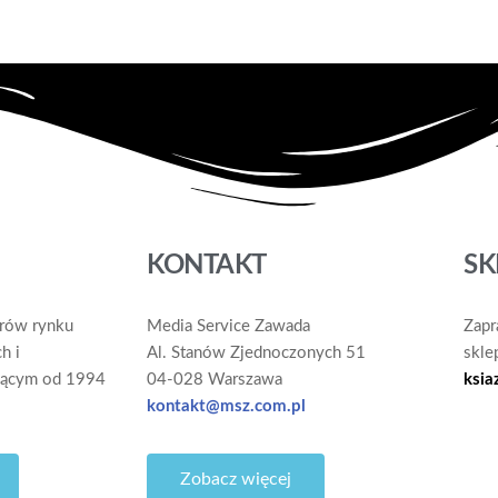
KONTAKT
SK
erów rynku
Media Service Zawada
Zapr
h i
Al. Stanów Zjednoczonych 51
skle
ającym od 1994
04-028 Warszawa
ksia
kontakt@msz.com.pl
Zobacz więcej