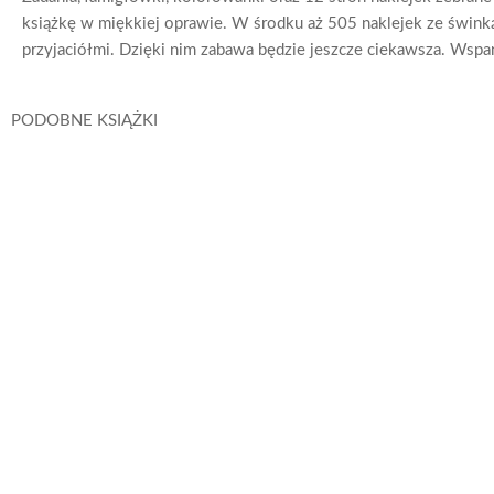
książkę w miękkiej oprawie. W środku aż 505 naklejek ze świnką,
przyjaciółmi. Dzięki nim zabawa będzie jeszcze ciekawsza. Wspa
PODOBNE KSIĄŻKI
Peppa Pig. Książeczki z Półeczki cz. 90 Jak motylki
Peppa Pig. Słodkich Snów Kiedy robi się ciemno
Świnka Peppa / Peppa Pig
Świnka Peppa / Peppa Pig
Świnka Pep
Dowiedz się
Dowiedz się
Dowi
więcej
więcej
w