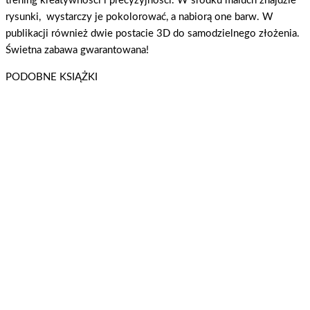
trening kreatywności i precyzyjności. W środku maluch znajdzie
rysunki, wystarczy je pokolorować, a nabiorą one barw. W
publikacji również dwie postacie 3D do samodzielnego złożenia.
Świetna zabawa gwarantowana!
PODOBNE KSIĄŻKI
Peppa Pig. Książeczki z Półeczki cz. 90 Jak motylki
Świnka Peppa / Peppa Pig
Dowiedz się więcej
Peppa Pig. Słodkich Snów Kiedy robi się ciemno
Świnka Peppa / Peppa Pig