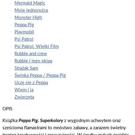
Mermaid Magic
Moje jednorożce
Monster High
Peppa Pig
Playmobil
Psi Patrol
Psi Patrol. Wielki Film
Rubble and crew
Rubble i jego ekipa
Strażak Sam
Świnka Peppa / Peppa Pig
Uczę się z Peppą
Wiem i ja
Zwierzęta
OPIS
Książka
Peppa Pig. Superkolory
z wygodnym uchwytem oraz
sześcioma flamastrami to mnóstwo zabawy, a zarazem świetny