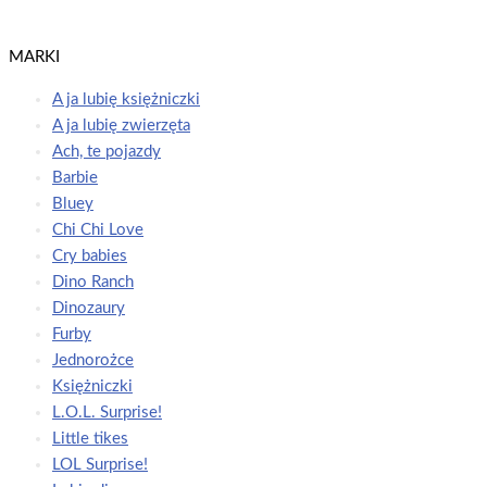
Dowiedz się więcej
MARKI
A ja lubię księżniczki
A ja lubię zwierzęta
Ach, te pojazdy
Barbie
Bluey
Chi Chi Love
Cry babies
Dino Ranch
Dinozaury
Furby
Jednorożce
Księżniczki
L.O.L. Surprise!
Little tikes
LOL Surprise!