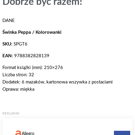
Dobrze być razem!
DANE
Świnka Peppa / Kolorowanki
SKU:
SPGT6
EAN:
9788382828139
Format książki (mm): 210×276
Liczba stron: 32
Dodatek: 6 mazaków, kartonowa wszywka z postaciami
Oprawa: miękka