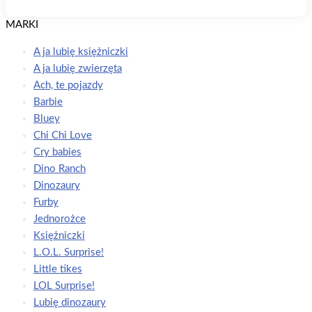
MARKI
A ja lubię księżniczki
A ja lubię zwierzęta
Ach, te pojazdy
Barbie
Bluey
Chi Chi Love
Cry babies
Dino Ranch
Dinozaury
Furby
Jednorożce
Księżniczki
L.O.L. Surprise!
Little tikes
LOL Surprise!
Lubię dinozaury