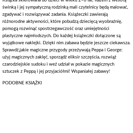
Książka skierowana do dzieci w wieku 2–6 lat. Razem z wesołą
świnką i jej sympatyczną rodzinką mali czytelnicy będą malować,
zgadywać i rozwiązywać zadania. Książeczki zawierają
różnorodne aktywności, które pobudzą dziecięcą wyobraźnię,
pomogą rozwinąć spostrzegawczość oraz umiejętności
plastyczne najmłodszych. Do każdej książeczki dołączone są
wyjątkowe naklejki. Dzięki nim zabawa będzie jeszcze ciekawsza.
Sprawdź,jakie magiczne przygody przeżywają Peppa i George:
użyj magicznych zaklęć, sporządź eliksir szczęścia, rozwiąż
czarodziejskie sudoku i weź udział w pokazie magicznych
sztuczek z Peppą i jej przyjaciółmi! Wspaniałej zabawy!
PODOBNE KSIĄŻKI
Peppa Pig. Książeczki z Półeczki cz. 90 Jak motylki
Świnka Peppa / Peppa Pig