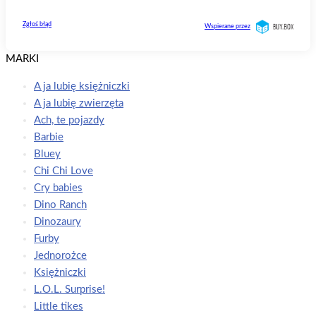
MARKI
A ja lubię księżniczki
A ja lubię zwierzęta
Ach, te pojazdy
Barbie
Bluey
Chi Chi Love
Cry babies
Dino Ranch
Dinozaury
Furby
Jednorożce
Księżniczki
L.O.L. Surprise!
Little tikes