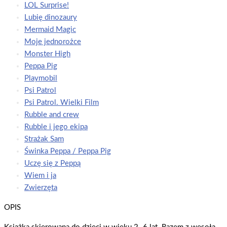
LOL Surprise!
Lubię dinozaury
Mermaid Magic
Moje jednorożce
Monster High
Peppa Pig
Playmobil
Psi Patrol
Psi Patrol. Wielki Film
Rubble and crew
Rubble i jego ekipa
Strażak Sam
Świnka Peppa / Peppa Pig
Uczę się z Peppą
Wiem i ja
Zwierzęta
OPIS