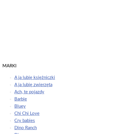
Dowiedz się więcej
Peppa Pig. Słodkich Snów Kiedy robi się ciemno
Świnka Peppa / Peppa Pig
Dowiedz się więcej
MARKI
A ja lubię księżniczki
A ja lubię zwierzęta
Ach, te pojazdy
Barbie
Bluey
Chi Chi Love
Cry babies
Dino Ranch