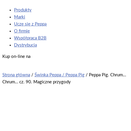
Produkty
Marki
Uczę się z Peppą
O firmie
Współpraca B2B
Dystrybucja
Kup on-line na
Strona główna
/
Świnka Peppa / Peppa Pig
/ Peppa Pig. Chrum…
Chrum… cz. 90. Magiczne przygody