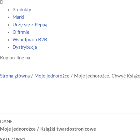
Main
Menu
Produkty
Marki
Uczę się z Peppą
O firmie
Współpraca B2B
Dystrybucja
Kup on-line na
Strona główna
/
Moje jednorożce
/ Moje jednorożce. Chwyć Książ
DANE
Moje jednorożce / Książki twardostronicowe
SKU:
OJBR1