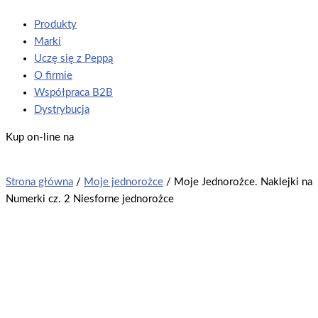
Produkty
Marki
Uczę się z Peppą
O firmie
Współpraca B2B
Dystrybucja
Kup on-line na
Strona główna
/
Moje jednorożce
/ Moje Jednorożce. Naklejki na
Numerki cz. 2 Niesforne jednorożce