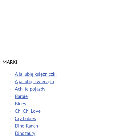
Moje Jednorożce. Superkolory cz. 4 Barwne jednorożce
Moje jednorożce
Dowiedz się więcej
MARKI
A ja lubię księżniczki
A ja lubię zwierzęta
Ach, te pojazdy
Barbie
Bluey
Chi Chi Love
Cry babies
Dino Ranch
Dinozaury