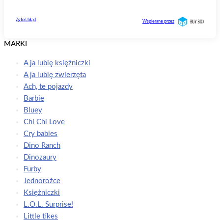
MARKI
A ja lubię księżniczki
A ja lubię zwierzęta
Ach, te pojazdy
Barbie
Bluey
Chi Chi Love
Cry babies
Dino Ranch
Dinozaury
Furby
Jednorożce
Księżniczki
L.O.L. Surprise!
Little tikes