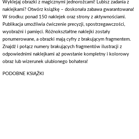
Wyklejaj obrazki z magicznymi jednorożcami! Lubisz zadania z
naklejkami? Otwórz książkę – doskonała zabawa gwarantowana!
W środku: ponad 150 naklejek oraz strony z aktywnościami.
Publikacja umożliwia ćwiczenie precyzji, spostrzegawczości,
wyobraźni i pamięci. Różnokształtne naklejki zostały
ponumerowane, a obrazki mają cyfry z brakującym fragmentem.
Znajdź i połącz numery brakujących fragmentów ilustracji z
odpowiednimi naklejkami aż powstanie kompletny i kolorowy
obraz lub wizerunek ulubionego bohatera!
PODOBNE KSIĄŻKI
Moje Jednorożce. Ulubione kolorowanki cz. 2 Jednorożce w krainie barw
Moje jednorożce
Dowiedz się więcej