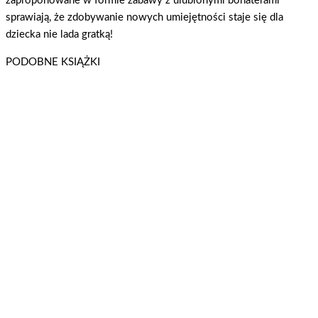
zaproponowane w formie zabawy z ulubionymi bohaterami
sprawiają, że zdobywanie nowych umiejętności staje się dla
dziecka nie lada gratką!
PODOBNE KSIĄŻKI
L.O.L. Surprise! 505 Naklejek. Hej, złotko!
LOL Surprise!
Dowiedz się więcej
L.O.L. Surprise! Tweens. Zdrapuj, Koloruj, Naklejaj
LOL Surprise!
Dowiedz się więcej