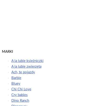
Dowiedz się więcej
L.O.L. Surprise! OMG Zadania do ścierania cz. 6 Zabawa na maksa!
LOL Surprise!
Dowiedz się więcej
MARKI
A ja lubię księżniczki
A ja lubię zwierzęta
Ach, te pojazdy
Barbie
Bluey
Chi Chi Love
Cry babies
Dino Ranch