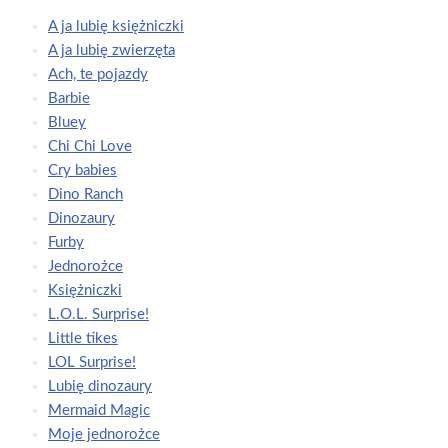
A ja lubię księżniczki
A ja lubię zwierzęta
Ach, te pojazdy
Barbie
Bluey
Chi Chi Love
Cry babies
Dino Ranch
Dinozaury
Furby
Jednorożce
Księżniczki
L.O.L. Surprise!
Little tikes
LOL Surprise!
Lubię dinozaury
Mermaid Magic
Moje jednorożce