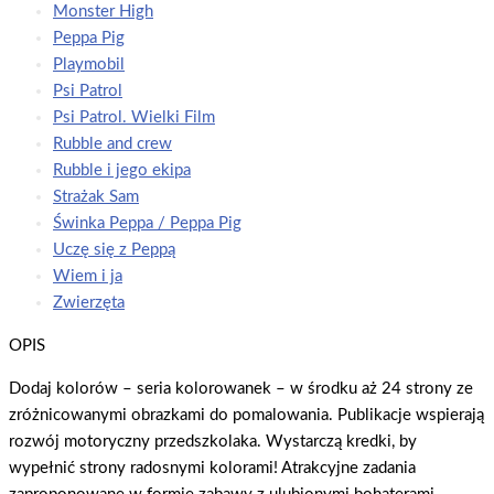
Monster High
Peppa Pig
Playmobil
Psi Patrol
Psi Patrol. Wielki Film
Rubble and crew
Rubble i jego ekipa
Strażak Sam
Świnka Peppa / Peppa Pig
Uczę się z Peppą
Wiem i ja
Zwierzęta
OPIS
Dodaj kolorów – seria kolorowanek – w środku aż 24 strony ze
zróżnicowanymi obrazkami do pomalowania. Publikacje wspierają
rozwój motoryczny przedszkolaka. Wystarczą kredki, by
wypełnić strony radosnymi kolorami! Atrakcyjne zadania