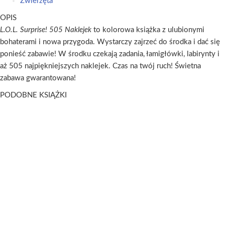
Zwierzęta
OPIS
L.O.L. Surprise! 505 Naklejek
to kolorowa książka z ulubionymi
bohaterami i nowa przygoda. Wystarczy zajrzeć do środka i dać się
ponieść zabawie! W środku czekają zadania, łamigłówki, labirynty i
aż 505 najpiękniejszych naklejek. Czas na twój ruch! Świetna
zabawa gwarantowana!
PODOBNE KSIĄŻKI
L.O.L. Surprise! Tweens. Zdrapuj, Koloruj, Naklejaj
L.O.L. Surprise! Odrysuj Koloruj. Będzie zabawa, Złotko!
LOL Surprise!
LOL Surprise!
Dowiedz się więcej
Dowiedz się więcej