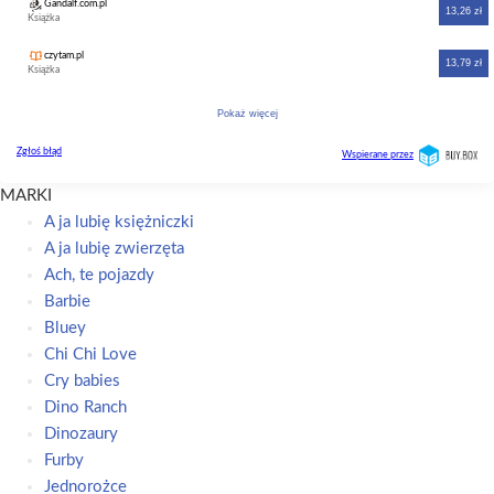
MARKI
A ja lubię księżniczki
A ja lubię zwierzęta
Ach, te pojazdy
Barbie
Bluey
Chi Chi Love
Cry babies
Dino Ranch
Dinozaury
Furby
Jednorożce