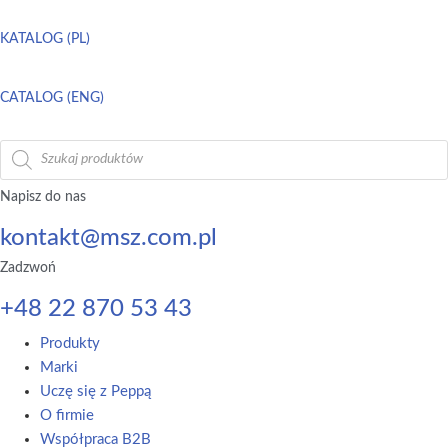
KATALOG (PL)
CATALOG (ENG)
Wyszukiwarka
produktów
Napisz do nas
kontakt@msz.com.pl
Zadzwoń
+48 22 870 53 43
Main
Produkty
Menu
Marki
Uczę się z Peppą
O firmie
Współpraca B2B