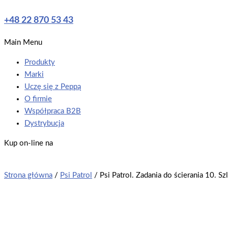
+48 22 870 53 43
Main Menu
Produkty
Marki
Uczę się z Peppą
O firmie
Współpraca B2B
Dystrybucja
Kup on-line na
Strona główna
/
Psi Patrol
/ Psi Patrol. Zadania do ścierania 10. S