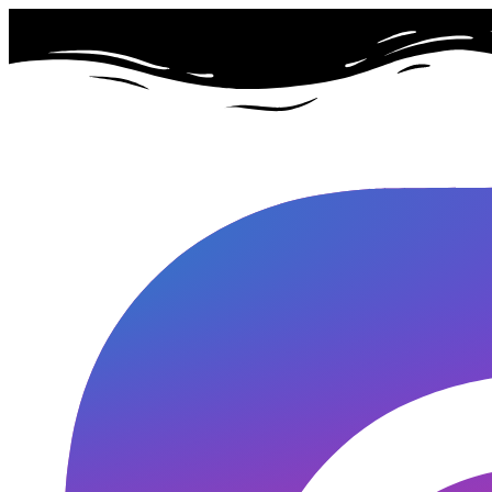
Przejdź
do
treści