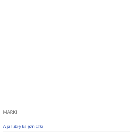
Psi Patrol. Wodne kolorowanie 15. Dziewczyny w akcji!
Psi Patrol
Dowiedz się
więcej
MARKI
A ja lubię księżniczki