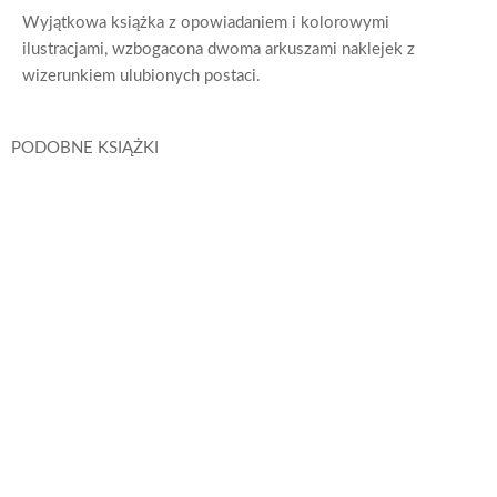
Wyjątkowa książka z opowiadaniem i kolorowymi
ilustracjami, wzbogacona dwoma arkuszami naklejek z
wizerunkiem ulubionych postaci.
PODOBNE KSIĄŻKI
Psi Patrol. Wodne kolorowanie 14. Wielkie porządki
Psi Patrol
Dowiedz się
więcej