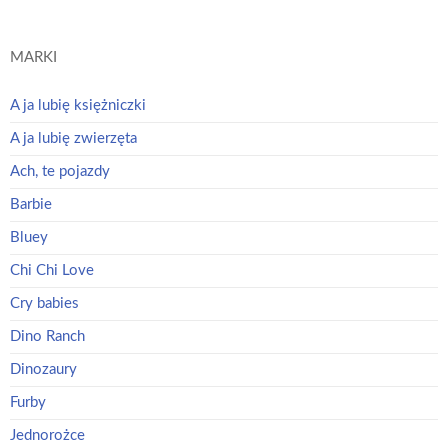
MARKI
A ja lubię księżniczki
A ja lubię zwierzęta
Ach, te pojazdy
Barbie
Bluey
Chi Chi Love
Cry babies
Dino Ranch
Dinozaury
Furby
Jednorożce