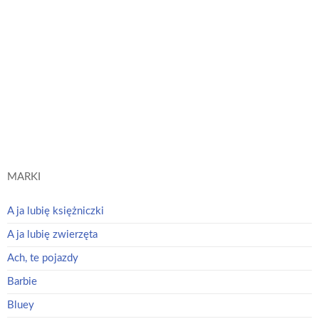
Psi Patrol. Wodne kolorowanie 15. Dziewczyny w akcji!
Psi Patrol
Dowiedz się
więcej
MARKI
A ja lubię księżniczki
A ja lubię zwierzęta
Ach, te pojazdy
Barbie
Bluey