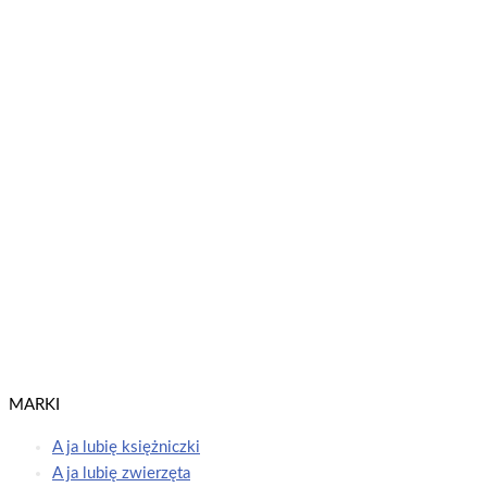
Psi Patrol. Wodne kolorowanie 14. Wielkie porządki
Psi Patrol
Dowiedz się więcej
Psi Patrol. Wodne kolorowanie 15. Dziewczyny w akcji!
Psi Patrol
Dowiedz się więcej
MARKI
A ja lubię księżniczki
A ja lubię zwierzęta