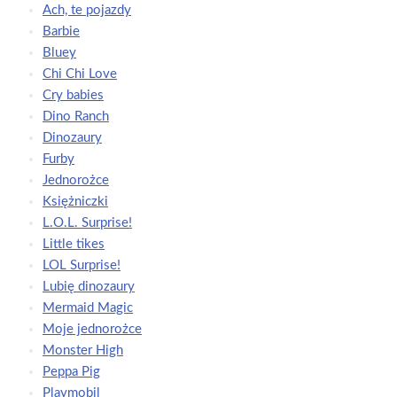
Ach, te pojazdy
Barbie
Bluey
Chi Chi Love
Cry babies
Dino Ranch
Dinozaury
Furby
Jednorożce
Księżniczki
L.O.L. Surprise!
Little tikes
LOL Surprise!
Lubię dinozaury
Mermaid Magic
Moje jednorożce
Monster High
Peppa Pig
Playmobil