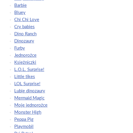
Barbie
Bluey
Chi Chi Love
Cry babies
Dino Ranch
Dinozaury
Furby
Jednorożce
Księżniczki
L.O.L. Surprise!
Little tikes
LOL Surprise!
Lubię dinozaury
Mermaid Magic
Moje jednorożce
Monster High
Peppa Pig
Playmobil