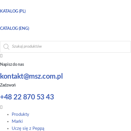
KATALOG (PL)
CATALOG (ENG)
Wyszukiwarka
produktów
Napisz do nas
kontakt@msz.com.pl
Zadzwoń
+48 22 870 53 43
Main
Menu
Produkty
Marki
Uczę się z Peppą