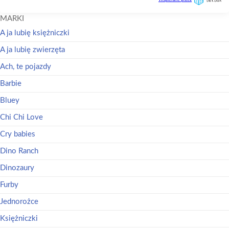
MARKI
A ja lubię księżniczki
A ja lubię zwierzęta
Ach, te pojazdy
Barbie
Bluey
Chi Chi Love
Cry babies
Dino Ranch
Dinozaury
Furby
Jednorożce
Księżniczki