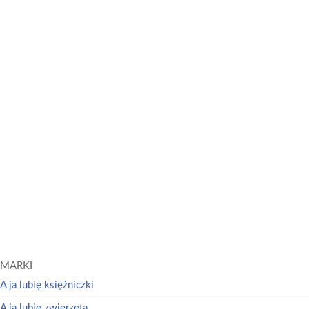
więcej
Psi Patrol. Story 54. Zaginiona kareta
Psi Patrol. Neon. Moc koloru. Psi Patrol. Zadania i zabawy
Psi Patrol
Psi Patrol
Dowiedz się
Dowiedz się
więcej
więcej
MARKI
A ja lubię księżniczki
A ja lubię zwierzęta