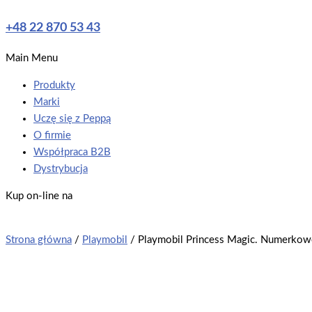
+48 22 870 53 43
Main Menu
Produkty
Marki
Uczę się z Peppą
O firmie
Współpraca B2B
Dystrybucja
Kup on-line na
Strona główna
/
Playmobil
/ Playmobil Princess Magic. Numerkow