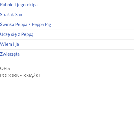
Rubble i jego ekipa
Strażak Sam
Świnka Peppa / Peppa Pig
Uczę się z Peppą
Wiem i ja
Zwierzęta
OPIS
PODOBNE KSIĄŻKI
Peppa Pig. Książeczki z Półeczki cz. 90 Jak motylki
Peppa Pig. Słodkich Snów Kiedy robi się ciemno