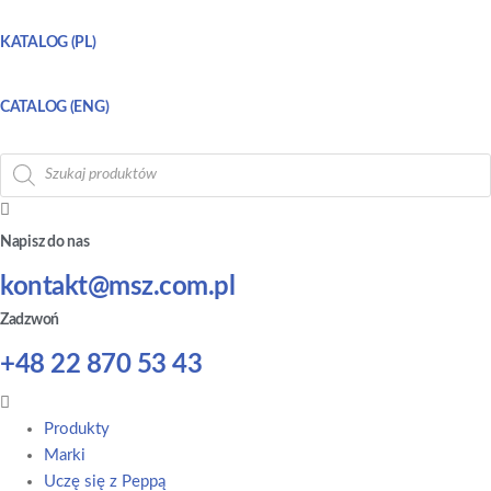
KATALOG (PL)
CATALOG (ENG)
Wyszukiwarka
produktów
Napisz do nas
kontakt@msz.com.pl
Zadzwoń
+48 22 870 53 43
Main
Menu
Produkty
Marki
Uczę się z Peppą