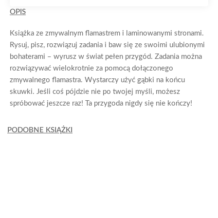
OPIS
Książka ze zmywalnym flamastrem i laminowanymi stronami.
Rysuj, pisz, rozwiązuj zadania i baw się ze swoimi ulubionymi
bohaterami – wyrusz w świat pełen przygód. Zadania można
rozwiązywać wielokrotnie za pomocą dołączonego
zmywalnego flamastra. Wystarczy użyć gąbki na końcu
skuwki. Jeśli coś pójdzie nie po twojej myśli, możesz
spróbować jeszcze raz! Ta przygoda nigdy się nie kończy!
PODOBNE KSIĄŻKI
Peppa Pig. Chrum… Chrum… 91. Dzika natura