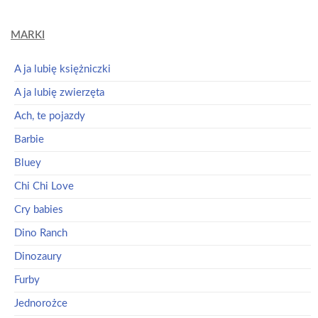
MARKI
A ja lubię księżniczki
A ja lubię zwierzęta
Ach, te pojazdy
Barbie
Bluey
Chi Chi Love
Cry babies
Dino Ranch
Dinozaury
Furby
Jednorożce