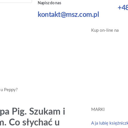
Napisz do nas
+48
kontakt@msz.com.pl
Kup on-line na
 u Peppy?
pa Pig. Szukam i
MARKI
. Co słychać u
A ja lubię księżnicz