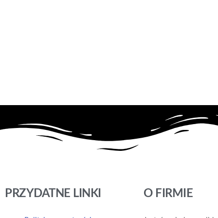
Peppa Pig. Chrum… Chrum… 91. Dzika natura
Peppa Pig. Wodne kolorowanie 13. Nie ma to jak rodzinka!
Peppa Pig
Peppa Pig
Dowiedz się
Dowiedz się
więcej
więcej
PRZYDATNE LINKI
O FIRMIE