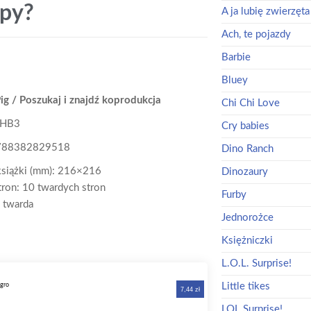
py?
A ja lubię zwierzęta
Ach, te pojazdy
Barbie
Bluey
ig / Poszukaj i znajdź koprodukcja
Chi Chi Love
PHB3
Cry babies
88382829518
Dino Ranch
książki (mm): 216×216
Dinozaury
tron: 10 twardych stron
Furby
 twarda
Jednorożce
Księżniczki
L.O.L. Surprise!
Little tikes
LOL Surprise!