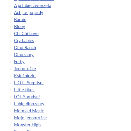
A ja lubię zwierzęta
Ach, te pojazdy
Barbie
Bluey
Chi Chi Love
Cry babies
Dino Ranch
Dinozaury
Furby
Jednorożce
Księżniczki
L.O.L. Surprise!
Little tikes
LOL Surprise!
Lubię dinozaury
Mermaid Magic
Moje jednorożce
Monster High