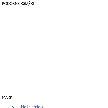
PODOBNE KSIĄŻKI
Peppa Pig. Książeczki z Półeczki cz. 90 Jak motylki
Świnka Peppa / Peppa Pig
Dowiedz się więcej
Peppa Pig. Słodkich Snów Kiedy robi się ciemno
Świnka Peppa / Peppa Pig
Dowiedz się więcej
MARKI
A ja lubię księżniczki