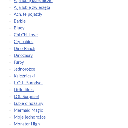
A ja lubię księżniczki
A ja lubię zwierzęta
Ach, te pojazdy
Barbie
Bluey
Chi Chi Love
Cry babies
Dino Ranch
Dinozaury
Furby
Jednorożce
Księżniczki
L.O.L. Surprise!
Little tikes
LOL Surprise!
Lubię dinozaury
Mermaid Magic
Moje jednorożce
Monster High