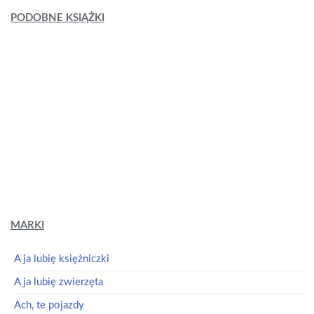
PODOBNE KSIĄŻKI
Peppa Pig. Książeczki z Półeczki cz. 90 Jak motylki
Peppa Pig. Słodkich Snów Kiedy robi się ciemno
Świnka Peppa / Peppa Pig
Świnka Peppa / Peppa Pig
Dowiedz się
Dowiedz się
więcej
więcej
MARKI
A ja lubię księżniczki
A ja lubię zwierzęta
Ach, te pojazdy