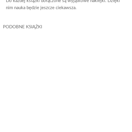
Do każdej książki dołączone są wyjątkowe naklejki. Dzięki
nim nauka będzie jeszcze ciekawsza.
PODOBNE KSIĄŻKI
Peppa Pig. Książeczki z Półeczki cz. 90 Jak motylki
Świnka Peppa / Peppa Pig
Dowiedz się
więcej