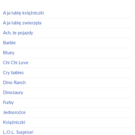
A ja lubię księżniczki
A ja lubię zwierzęta
Ach, te pojazdy
Barbie
Bluey
Chi Chi Love
Cry babies
Dino Ranch
Dinozaury
Furby
Jednorożce
Księżniczki
L.O.L. Surprise!