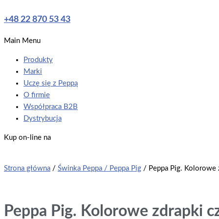
+48 22 870 53 43
Main Menu
Produkty
Marki
Uczę się z Peppą
O firmie
Współpraca B2B
Dystrybucja
Kup on-line na
Strona główna
/
Świnka Peppa / Peppa Pig
/ Peppa Pig. Kolorowe z
Peppa Pig. Kolorowe zdrapki cz