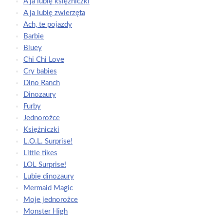
A ja lubię księżniczki
A ja lubię zwierzęta
Ach, te pojazdy
Barbie
Bluey
Chi Chi Love
Cry babies
Dino Ranch
Dinozaury
Furby
Jednorożce
Księżniczki
L.O.L. Surprise!
Little tikes
LOL Surprise!
Lubię dinozaury
Mermaid Magic
Moje jednorożce
Monster High