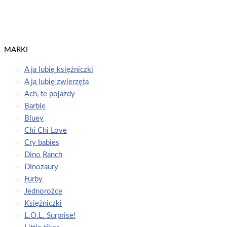
Peppa Pig. Ekstrazdrapka. Co za dzień!
Świnka Peppa / Peppa Pig
Dowiedz się więcej
MARKI
A ja lubię księżniczki
A ja lubię zwierzęta
Ach, te pojazdy
Barbie
Bluey
Chi Chi Love
Cry babies
Dino Ranch
Dinozaury
Furby
Jednorożce
Księżniczki
L.O.L. Surprise!