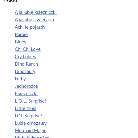
MARKI
A ja lubię księżniczki
A ja lubię zwierzęta
Ach, te pojazdy
Barbie
Bluey
Chi Chi Love
Cry babies
Dino Ranch
Dinozaury
Furby
Jednorożce
Księżniczki
L.O.L. Surprise!
Little tikes
LOL Surprise!
Lubię dinozaury
Mermaid Magic