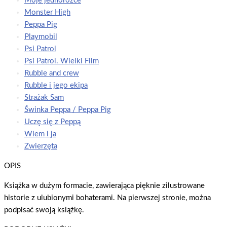
Moje jednorożce
Monster High
Peppa Pig
Playmobil
Psi Patrol
Psi Patrol. Wielki Film
Rubble and crew
Rubble i jego ekipa
Strażak Sam
Świnka Peppa / Peppa Pig
Uczę się z Peppą
Wiem i ja
Zwierzęta
OPIS
Książka w dużym formacie, zawierająca pięknie zilustrowane
historie z ulubionymi bohaterami. Na pierwszej stronie, można
podpisać swoją książkę.