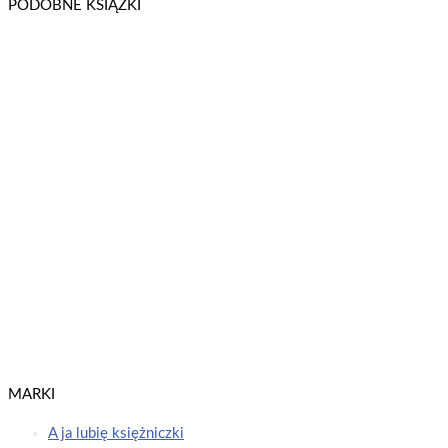
PODOBNE KSIĄŻKI
Peppa Pig. Książeczki z Półeczki cz. 90 Jak motylki
Świnka Peppa / Peppa Pig
Dowiedz się więcej
Peppa Pig. Słodkich Snów Kiedy robi się ciemno
Świnka Peppa / Peppa Pig
Dowiedz się więcej
MARKI
A ja lubię księżniczki