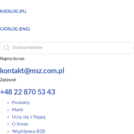
KATALOG (PL)
CATALOG (ENG)
Wyszukiwarka
produktów
Napisz do nas
kontakt@msz.com.pl
Zadzwoń
+48 22 870 53 43
Main
Produkty
Menu
Marki
Uczę się z Peppą
O firmie
Współpraca B2B