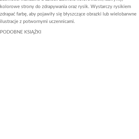
kolorowe strony do zdrapywania oraz rysik. Wystarczy rysikiem
zdrapać farbę, aby pojawiły się błyszczące obrazki lub wielobarwne
ilustracje z potwornymi uczennicami.
PODOBNE KSIĄŻKI
Monster High. Zdrapuj, Koloruj, Naklejaj
Monster High
Dowiedz się
więcej