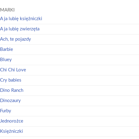
MARKI
A ja lubię księżniczki
A ja lubię zwierzęta
Ach, te pojazdy
Barbie
Bluey
Chi Chi Love
Cry babies
Dino Ranch
Dinozaury
Furby
Jednorożce
Księżniczki