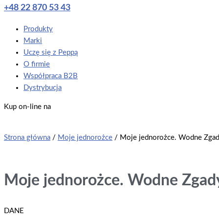
+48 22 870 53 43
Main
Produkty
Menu
Marki
Uczę się z Peppą
O firmie
Współpraca B2B
Dystrybucja
Kup on-line na
Strona główna
/
Moje jednorożce
/ Moje jednorożce. Wodne Zgady
Moje jednorożce. Wodne Zgady
DANE