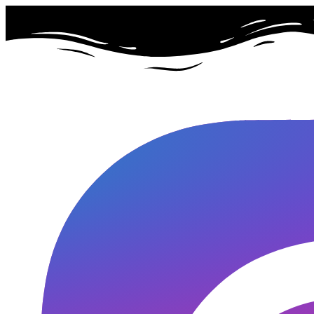
Przejdź
do
treści