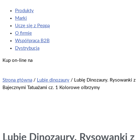
Produkty
Marki
Uczę się z Peppą
O firmie
Współpraca B2B
Dystrybucja
Kup on-line na
Strona główna
/
Lubię dinozaury
/ Lubię Dinozaury. Rysowanki z
Bajecznymi Tatuażami cz. 1 Kolorowe olbrzymy
Lubię Dinozaury. Rysowanki z