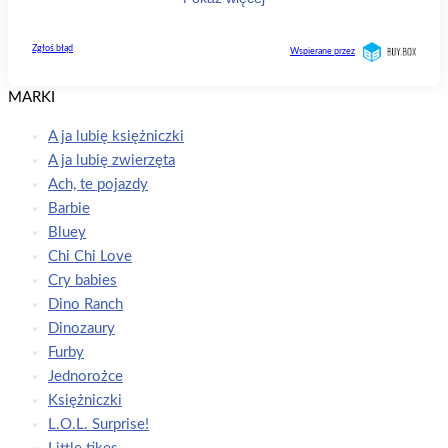
MARKI
A ja lubię księżniczki
A ja lubię zwierzęta
Ach, te pojazdy
Barbie
Bluey
Chi Chi Love
Cry babies
Dino Ranch
Dinozaury
Furby
Jednorożce
Księżniczki
L.O.L. Surprise!