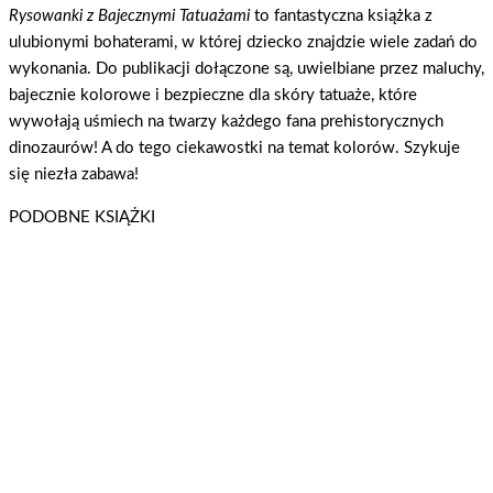
Rysowanki z Bajecznymi Tatuażami
to fantastyczna książka z
ulubionymi bohaterami, w której dziecko znajdzie wiele zadań do
wykonania. Do publikacji dołączone są, uwielbiane przez maluchy,
bajecznie kolorowe i bezpieczne dla skóry tatuaże, które
wywołają uśmiech na twarzy każdego fana prehistorycznych
dinozaurów! A do tego ciekawostki na temat kolorów. Szykuje
się niezła zabawa!
PODOBNE KSIĄŻKI
Lubię Dinozaury. Ulubione Kolorowanki cz. 2 Z dinusiami za pan brat
Lubię dinozaury
Dowiedz się więcej