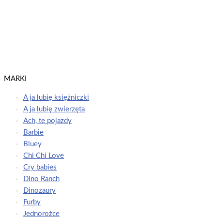
Lubię Dinozaury. Odrysuj Koloruj. Przygody dinozaurów
Lubię dinozaury
Dowiedz się więcej
MARKI
A ja lubię księżniczki
A ja lubię zwierzęta
Ach, te pojazdy
Barbie
Bluey
Chi Chi Love
Cry babies
Dino Ranch
Dinozaury
Furby
Jednorożce