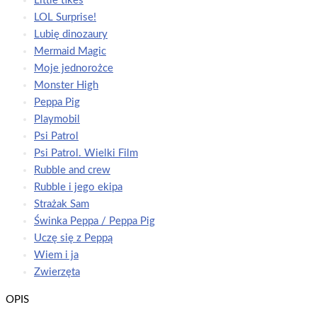
Little tikes
LOL Surprise!
Lubię dinozaury
Mermaid Magic
Moje jednorożce
Monster High
Peppa Pig
Playmobil
Psi Patrol
Psi Patrol. Wielki Film
Rubble and crew
Rubble i jego ekipa
Strażak Sam
Świnka Peppa / Peppa Pig
Uczę się z Peppą
Wiem i ja
Zwierzęta
OPIS