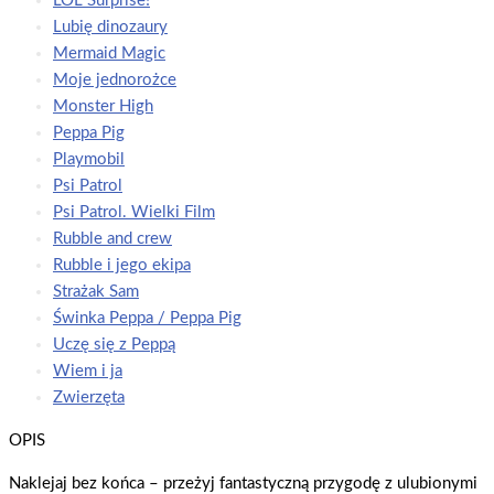
LOL Surprise!
Lubię dinozaury
Mermaid Magic
Moje jednorożce
Monster High
Peppa Pig
Playmobil
Psi Patrol
Psi Patrol. Wielki Film
Rubble and crew
Rubble i jego ekipa
Strażak Sam
Świnka Peppa / Peppa Pig
Uczę się z Peppą
Wiem i ja
Zwierzęta
OPIS
Naklejaj bez końca – przeżyj fantastyczną przygodę z ulubionymi