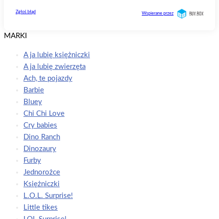
MARKI
A ja lubię księżniczki
A ja lubię zwierzęta
Ach, te pojazdy
Barbie
Bluey
Chi Chi Love
Cry babies
Dino Ranch
Dinozaury
Furby
Jednorożce
Księżniczki
L.O.L. Surprise!
Little tikes