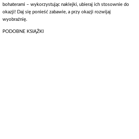
bohaterami – wykorzystując naklejki, ubieraj ich stosownie do
okazji! Daj się ponieść zabawie, a przy okazji rozwijaj
wyobraźnię.
PODOBNE KSIĄŻKI
A ja lubię księżniczki. Kolorowanki naklejanki cz. 1 Witaj w bajce!
A ja lubię księżniczki
Dowiedz się więcej
A ja lubię księżniczki Ale zdrapka! cz. 1
A ja lubię księżniczki
Dowiedz się więcej