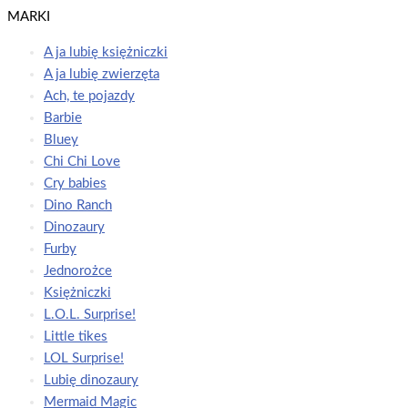
MARKI
A ja lubię księżniczki
A ja lubię zwierzęta
Ach, te pojazdy
Barbie
Bluey
Chi Chi Love
Cry babies
Dino Ranch
Dinozaury
Furby
Jednorożce
Księżniczki
L.O.L. Surprise!
Little tikes
LOL Surprise!
Lubię dinozaury
Mermaid Magic