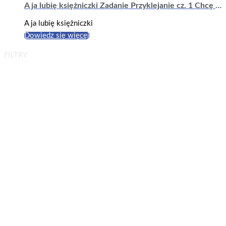
A ja lubię księżniczki Zadanie Przyklejanie cz. 1 Chcę być księżniczką
A ja lubię księżniczki
Dowiedz się więcej
FILTRY