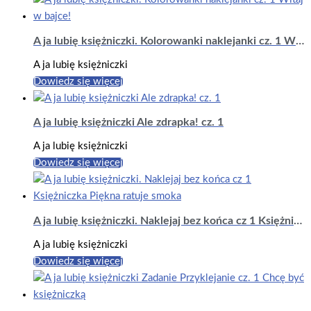
A ja lubię księżniczki. Kolorowanki naklejanki cz. 1 Witaj w bajce!
A ja lubię księżniczki
Dowiedz się więcej
A ja lubię księżniczki Ale zdrapka! cz. 1
A ja lubię księżniczki
Dowiedz się więcej
A ja lubię księżniczki. Naklejaj bez końca cz 1 Księżniczka Piękna ratuje smoka
A ja lubię księżniczki
Dowiedz się więcej