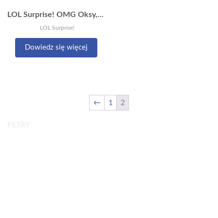
LOL Surprise! OMG Oksy, mokasyny, gorsety…
LOL Surprise!
Dowiedz się więcej
←
1
2
FILTRY