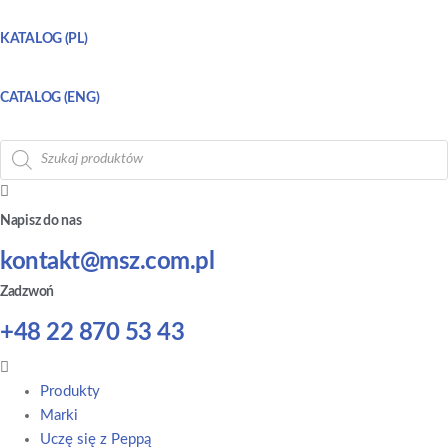
KATALOG (PL)
CATALOG (ENG)
Wyszukiwarka
produktów
Napisz do nas
kontakt@msz.com.pl
Zadzwoń
+48 22 870 53 43
Main
Menu
Produkty
Marki
Uczę się z Peppą