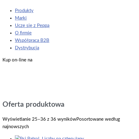
Produkty
Marki
Uczę się z Peppą
O firmie
Współpraca B2B
Dystrybucja
Kup on-line na
Oferta produktowa
Wyświetlanie 25–36 z 36 wyników
Posortowane według
najnowszych