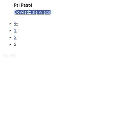
Psi Patrol
Dowiedz się więcej
←
1
2
3
FILTRY