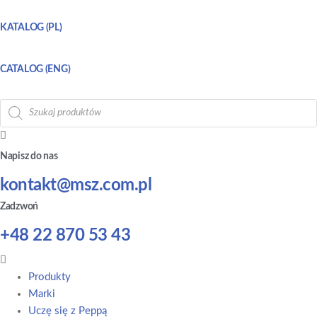
KATALOG (PL)
CATALOG (ENG)
Wyszukiwarka
produktów
Napisz do nas
kontakt@msz.com.pl
Zadzwoń
+48 22 870 53 43
Main
Menu
Produkty
Marki
Uczę się z Peppą