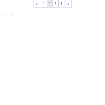
←
1
2
3
4
→
FILTRY