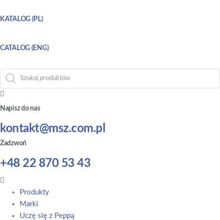
KATALOG (PL)
CATALOG (ENG)
Wyszukiwarka
produktów
Napisz do nas
kontakt@msz.com.pl
Zadzwoń
+48 22 870 53 43
Main
Menu
Produkty
Marki
Uczę się z Peppą