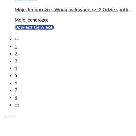
Moje Jednorożce. Wodą malowane cz. 2 Gdzie spotkasz jednorożce
Moje jednorożce
Dowiedz się więcej
←
1
2
3
4
5
6
7
8
→
FILTRY