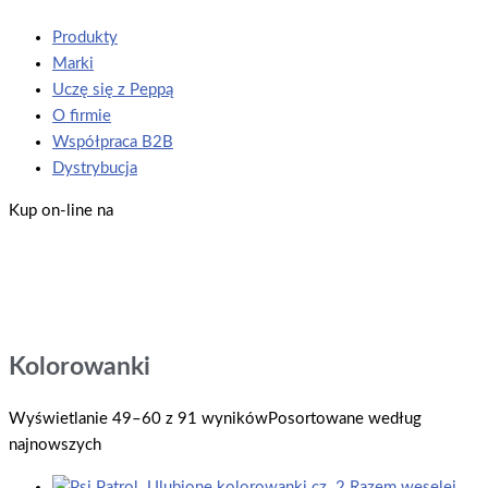
Produkty
Marki
Uczę się z Peppą
O firmie
Współpraca B2B
Dystrybucja
Kup on-line na
Kolorowanki
Wyświetlanie 49–60 z 91 wyników
Posortowane według
najnowszych