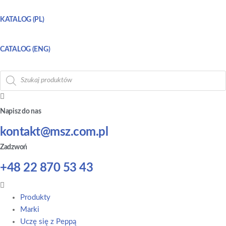
KATALOG (PL)
CATALOG (ENG)
Wyszukiwarka
produktów
Napisz do nas
kontakt@msz.com.pl
Zadzwoń
+48 22 870 53 43
Main
Menu
Produkty
Marki
Uczę się z Peppą