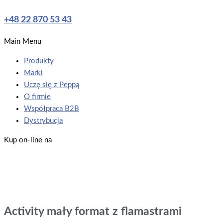
+48 22 870 53 43
Main Menu
Produkty
Marki
Uczę się z Peppą
O firmie
Współpraca B2B
Dystrybucja
Kup on-line na
Activity mały format z flamastrami