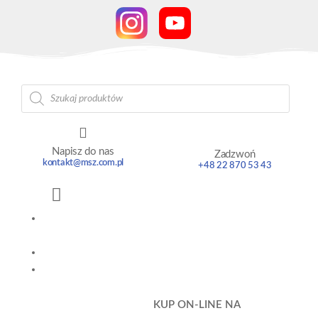
Napisz do nas
Zadzwoń
kontakt@msz.com.pl
+48 22 870 53 43
PRODUK
TY
MARKI
UCZĘ
SIĘ Z
PEPPĄ
KUP ON-LINE NA